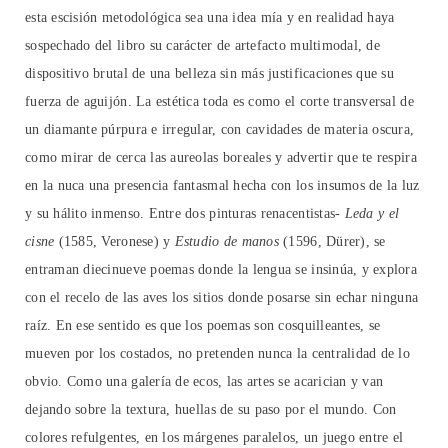
esta escisión metodológica sea una idea mía y en realidad haya
sospechado del libro su carácter de artefacto multimodal, de
dispositivo brutal de una belleza sin más justificaciones que su
fuerza de aguijón. La estética toda es como el corte transversal de
un diamante púrpura e irregular, con cavidades de materia oscura,
como mirar de cerca las aureolas boreales y advertir que te respira
en la nuca una presencia fantasmal hecha con los insumos de la luz
y su hálito inmenso. Entre dos pinturas renacentistas-
Leda y el
cisne
(1585, Veronese) y
Estudio de manos
(1596, Dürer), se
entraman diecinueve poemas donde la lengua se insinúa, y explora
con el recelo de las aves los sitios donde posarse sin echar ninguna
raíz. En ese sentido es que los poemas son cosquilleantes, se
mueven por los costados, no pretenden nunca la centralidad de lo
obvio. Como una galería de ecos, las artes se acarician y van
dejando sobre la textura, huellas de su paso por el mundo. Con
colores refulgentes, en los márgenes paralelos, un juego entre el